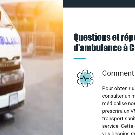
Questions et rép
d’ambulance à 
Comment f
Pour obtenir u
consulter un m
médicalisé non
prescrira un V
transport san
service. Cette
vos besoins mé