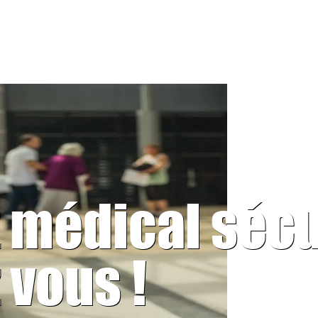
t médical séc
 vous !