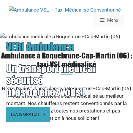
Aller
au
contenu
Menu
VERI Ambulance
Ambulance à Roquebrune-Cap-Martin (06) :
taxi VSL médicalisé
Un transport médical
sécurisé
près de chez vous !
Notre société d’ambulance à Roquebrune-Cap-Martin (06)
vous offre un service de taxi médicalisé au meilleur
montant. Nos chauffeurs restent conventionnés par la
CPAM. Découvrez toutes nos prestations et pas
DEVIS GRATUIT
d’hésitation à nous solliciter !