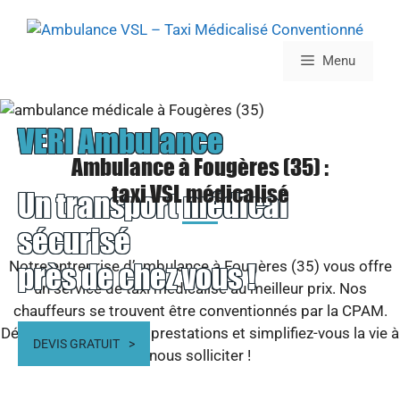
Aller
au
contenu
Menu
VERI Ambulance
Ambulance à Fougères (35) :
taxi VSL médicalisé
Un transport médical
sécurisé
près de chez vous !
Notre entreprise d’ambulance à Fougères (35) vous offre
un service de taxi médicalisé au meilleur prix. Nos
chauffeurs se trouvent être conventionnés par la CPAM.
Découvrez toutes nos prestations et simplifiez-vous la vie à
DEVIS GRATUIT
nous solliciter !