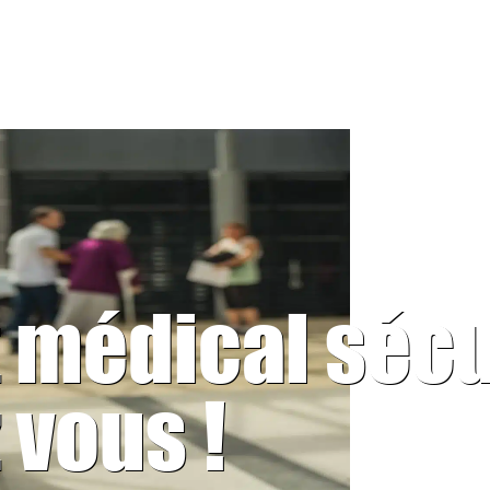
t médical séc
 vous !